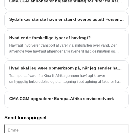
CMA CGM annoncerer højsæsontillæg for ruter fra Asien til Afrika
Sydafrikas største havn er stærkt overbelastet! Forsendelsesgigant advarer: forsinkelser, køer ved terminaler overstiger 22 dage!
Hvad er de forskellige typer af havfragt?
Havfragt involverer transport af varer via skibsfarten over vand. Den
anvendte type havfragt afhænger af kravene til last, destination og
logistik.
Hvad skal jeg være opmærksom på, når jeg sender havfragt fra Kina til Afrika?
Transport af varer fra Kina til Afrika gennem havfragt kræver
omhyggelig forberedelse og planlægning i betragtning af faktorer fra
flere vinkler for at sikre, at varerne ankommer til destinationen sikkert
og effektivt.
CMA CGM opgraderer Europa-Afrika servicenetværk
Send forespørgsel