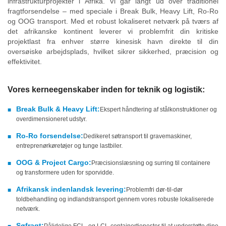
infrastrukturprojekter i Afrika. Vi går langt ud over traditionel
fragtforsendelse – med speciale i Break Bulk, Heavy Lift, Ro-Ro
og OOG transport. Med et robust lokaliseret netværk på tværs af
det afrikanske kontinent leverer vi problemfrit din kritiske
projektlast fra enhver større kinesisk havn direkte til din
oversøiske arbejdsplads, hvilket sikrer sikkerhed, præcision og
effektivitet.
Vores kerneegenskaber inden for teknik og logistik:
Break Bulk & Heavy Lift:
Ekspert håndtering af stålkonstruktioner og
■
overdimensioneret udstyr.
Ro-Ro forsendelse:
Dedikeret søtransport til gravemaskiner,
■
entreprenørkøretøjer og tunge lastbiler.
OOG & Project Cargo:
Præcisionslæsning og surring til containere
■
og transformere uden for sporvidde.
Afrikansk indenlandsk levering:
Problemfri dør-til-dør
■
toldbehandling og indlandstransport gennem vores robuste lokaliserede
netværk.
Søfragt:
Pålidelige FCL- og LCL-containertjenester til at understøtte dine