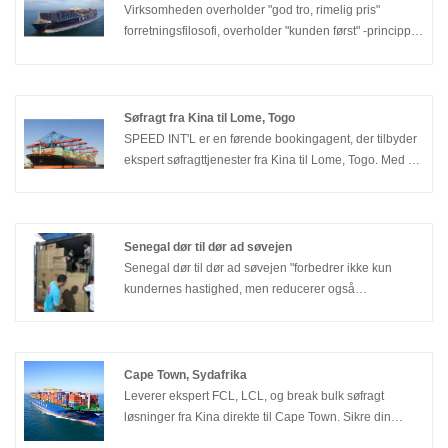
Virksomheden overholder "god tro, rimelig pris"
forretningsfilosofi, overholder "kunden først" -princippet
om at levere kvalitetsservice til vores kunder.
Velkommen venner fra alle samfundslag til at forhandle
forretning! Fokus på maritim fortoldning i Luanda,
Angola, især dobbeltklarering til Angola, har særlige
Søfragt fra Kina til Lome, Togo
fordele.
SPEED INT'L er en førende bookingagent, der tilbyder
ekspert søfragttjenester fra Kina til Lome, Togo. Med 17
års dedikeret erfaring inden for afrikansk logistik
tilbyder vi yderst konkurrencedygtige FCL- og LCL-
fragtpriser, hvilket garanterer stabil skibsplads og
sikrer, at din last ankommer sikkert til tiden.
Senegal dør til dør ad søvejen
Senegal dør til dør ad søvejen "forbedrer ikke kun
kundernes hastighed, men reducerer også
logistikomkostningerne. SPEED-personale værner
altid om enhver tillid fra dig og holder en omhyggelig
og streng arbejdsstilling for at gøre kinesisk-
amerikansk logistik lettere og hurtigere! Senegal dør til
Cape Town, Sydafrika
dør til søs.
Leverer ekspert FCL, LCL, og break bulk søfragt
løsninger fra Kina direkte til Cape Town. Sikre din
fartøjsplads med Afrikas betroede logistikpartner.