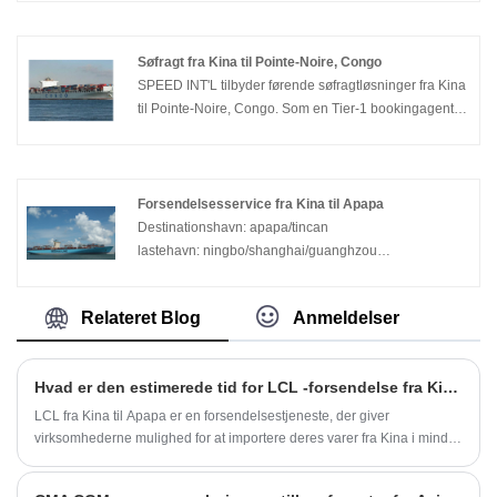
Søfragt fra Kina til Pointe-Noire, Congo
SPEED INT'L tilbyder førende søfragtløsninger fra Kina
til Pointe-Noire, Congo. Som en Tier-1 bookingagent
tilbyder vi yderst konkurrencedygtige priser for FCL,
LCL og tung projektlast, hvilket sikrer sikker transit og
fuld ECTN-overholdelse for problemfri logistik.
Forsendelsesservice fra Kina til Apapa
Destinationshavn: apapa/tincan
lastehavn: ningbo/shanghai/guanghzou
forsendelsesplan: 1CLS
SPEED® forsendelsesservice fra Kina til Apapa/ dåse
Relateret Blog
Anmeldelser
Hvad er den estimerede tid for LCL -forsendelse fra Kina til Apapa?
LCL fra Kina til Apapa er en forsendelsestjeneste, der giver
virksomhederne mulighed for at importere deres varer fra Kina i mindre
mængder.