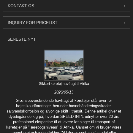
KONTAKT OS
INQUIRY FOR PRICELIST
SENESTE NYT
Sikkert køretøj havfragt til Afrika
2026/05/13
Grænseoverskridende havfragt af køretøjer står over for
højrisikoudfordringer, herunder havnehåndteringsskader,
saltvandskorrosion og alvorlige skift i transit. Denne artikel giver et
dybdegående kig på, hvordan SPEED INT'L udnytter over 20 års
professionel ekspertise til at levere løsninger til transport af
køretøjer på "lærebogsniveau" til Afrika. Uanset om vi bruger vores
meget omkostningseffektive "4-biler-pr-container"-model eller