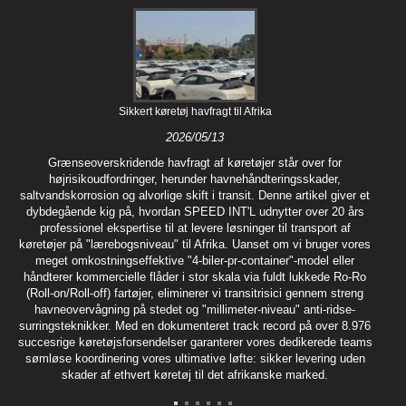
Sikkert køretøj havfragt til Afrika
2026/05/13
Grænseoverskridende havfragt af køretøjer står over for
højrisikoudfordringer, herunder havnehåndteringsskader,
saltvandskorrosion og alvorlige skift i transit. Denne artikel giver et
dybdegående kig på, hvordan SPEED INT'L udnytter over 20 års
professionel ekspertise til at levere løsninger til transport af
køretøjer på "lærebogsniveau" til Afrika. Uanset om vi bruger vores
meget omkostningseffektive "4-biler-pr-container"-model eller
håndterer kommercielle flåder i stor skala via fuldt lukkede Ro-Ro
(Roll-on/Roll-off) fartøjer, eliminerer vi transitrisici gennem streng
havneovervågning på stedet og "millimeter-niveau" anti-ridse-
surringsteknikker. Med en dokumenteret track record på over 8.976
succesrige køretøjsforsendelser garanterer vores dedikerede teams
sømløse koordinering vores ultimative løfte: sikker levering uden
skader af ethvert køretøj til det afrikanske marked.