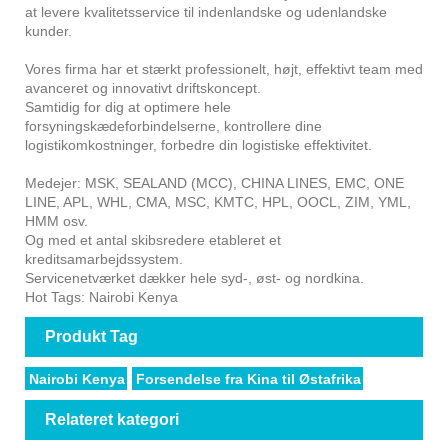
at levere kvalitetsservice til indenlandske og udenlandske
kunder.
Vores firma har et stærkt professionelt, højt, effektivt team med
avanceret og innovativt driftskoncept.
Samtidig for dig at optimere hele
forsyningskædeforbindelserne, kontrollere dine
logistikomkostninger, forbedre din logistiske effektivitet.
Medejer: MSK, SEALAND (MCC), CHINA LINES, EMC, ONE
LINE, APL, WHL, CMA, MSC, KMTC, HPL, OOCL, ZIM, YML,
HMM osv.
Og med et antal skibsredere etableret et
kreditsamarbejdssystem.
Servicenetværket dækker hele syd-, øst- og nordkina.
Hot Tags: Nairobi Kenya
Produkt Tag
Nairobi Kenya
Forsendelse fra Kina til Østafrika
Relateret kategori