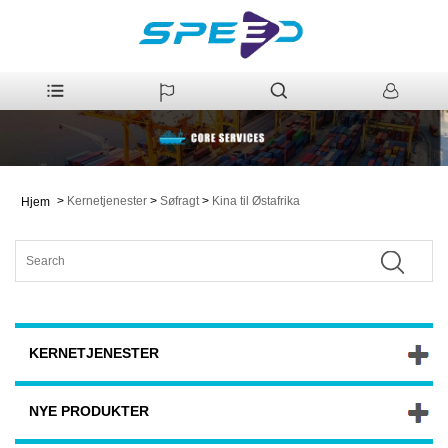
>
Kernetjenester
>
Søfragt
>
Kina til Østafrika
Hjem
KERNETJENESTER
NYE PRODUKTER