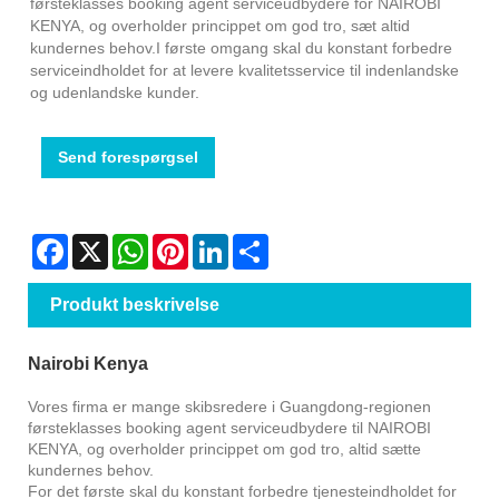
førsteklasses booking agent serviceudbydere for NAIROBI
KENYA, og overholder princippet om god tro, sæt altid
kundernes behov.I første omgang skal du konstant forbedre
serviceindholdet for at levere kvalitetsservice til indenlandske
og udenlandske kunder.
Send forespørgsel
Facebook
X
WhatsApp
Pinterest
LinkedIn
Share
Produkt beskrivelse
Nairobi Kenya
Vores firma er mange skibsredere i Guangdong-regionen
førsteklasses booking agent serviceudbydere til NAIROBI
KENYA, og overholder princippet om god tro, altid sætte
kundernes behov.
For det første skal du konstant forbedre tjenesteindholdet for