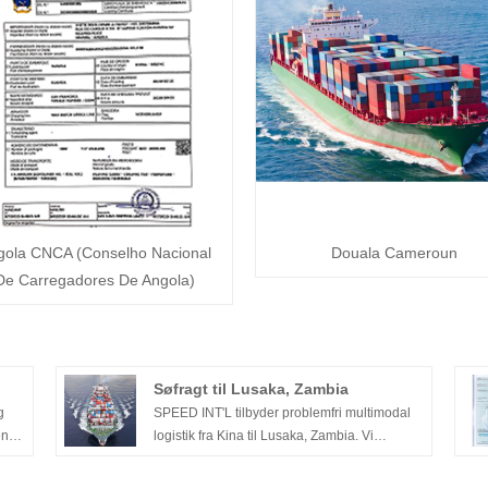
gola CNCA (Conselho Nacional
Douala Cameroun
De Carregadores De Angola)
Søfragt til Lusaka, Zambia
g
SPEED INT'L tilbyder problemfri multimodal
en
logistik fra Kina til Lusaka, Zambia. Vi
vice
administrerer søfragt til større gateway-havne
le
(såsom Dar es Salaam eller Beira) og