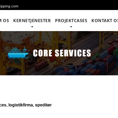
hipping.com
M OS
KERNETJENESTER
PROJEKTCASES
KONTAKT O
es, logistikfirma, speditør