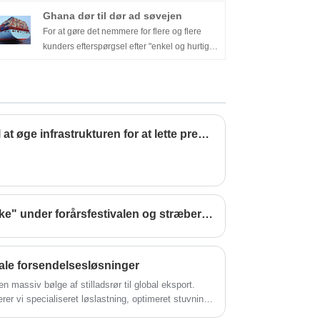
bevise varens oprindelse eller
Ghana dør til dør ad søvejen
fremstillingssted. Senegal, Gambia, Mali,
For at gøre det nemmere for flere og flere
Burkina Faso, Guinea, Sierra Leone, Liberia,
kunders efterspørgsel efter "enkel og hurtig
Elfenbenskysten, Garner, Togo, Benin, Niger,
forsendelse til Ghana dør til dør ad søvejen
Nigeria, Cameroun, Ækvatorialguinea,
one-stop-service", har SPEED tilføjet dobbelt
Gabon, Congo (klud), Congo (guld), Congo,
fortoldning inklusive skat one-stop-service fra
Cameroun, Malay, Malay, marskal, Syd Afrika
Kina til Europa Ghana-forsendelse fra
osv. Etc.
container konsolidering dør til dør; Vi har et
Port of Durban får midler til at øge infrastrukturen for at lette presset
professionelt fortoldningsteam, der i henhold
til kundens forskellige behov til enhver tid kan
udvikle den passende kundeforsendelse
dobbeltklarering til dørordningen, kan
fleksibelt betjene procedurerne for fortoldning
af forskellige varer.
Guangzhou Port "lukker ikke" under forårsfestivalen og stræber efter at sikre jævn produktion og jævnt flow
iale forsendelsesløsninger
 massiv bølge af stilladsrør til global eksport.
rer vi specialiseret løslastning, optimeret stuvning
or stål og byggematerialer fra Kina til verden.