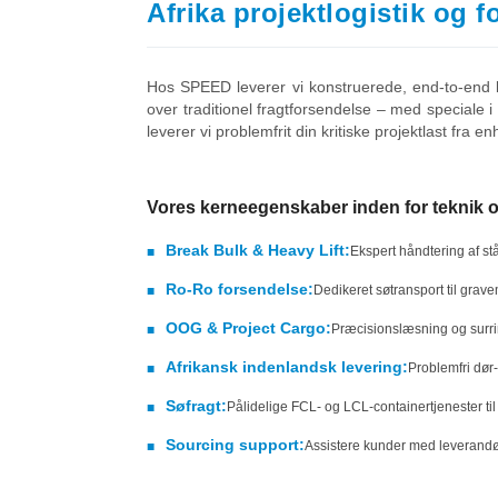
Afrika projektlogistik og 
Hos SPEED leverer vi konstruerede, end-to-end logi
over traditionel fragtforsendelse – med speciale 
leverer vi problemfrit din kritiske projektlast fra e
Vores kerneegenskaber inden for teknik og
Break Bulk & Heavy Lift:
Ekspert håndtering af st
■
Ro-Ro forsendelse:
Dedikeret søtransport til grave
■
OOG & Project Cargo:
Præcisionslæsning og surrin
■
Afrikansk indenlandsk levering:
Problemfri dør
■
Søfragt:
Pålidelige FCL- og LCL-containertjenester ti
■
Sourcing support:
Assistere kunder med leverandør
■