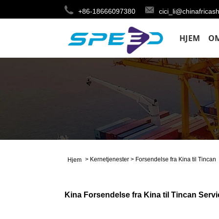
+86-18666097380
cici_li@chinafricas
HJEM
O
>
Kernetjenester
>
Forsendelse fra Kina til Tincan
Hjem
Kina Forsendelse fra Kina til Tincan Servic