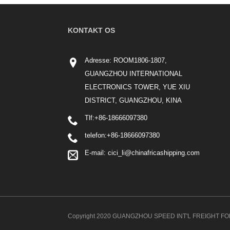
KONTAKT OS
Adresse: ROOM1806-1807,
GUANGZHOU INTERNATIONAL
ELECTRONICS TOWER, YUE XIU
DISTRICT, GUANGZHOU, KINA
Tlf:
+86-18666097380
telefon:
+86-18666097380
E-mail:
cici_li@chinafricashipping.com
Copyright 2020 GUANGZHOU SPEED INT'L FREIGHT FORWARDI