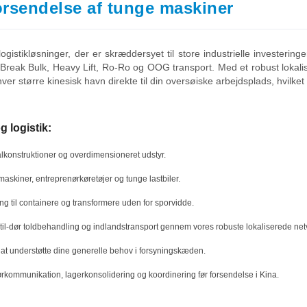
forsendelse af tunge maskiner
stikløsninger, der er skræddersyet til store industrielle investeringer 
i Break Bulk, Heavy Lift, Ro-Ro og OOG transport. Med et robust lokali
nhver større kinesisk havn direkte til din oversøiske arbejdsplads, hvilket
 logistik:
ålkonstruktioner og overdimensioneret udstyr.
maskiner, entreprenørkøretøjer og tunge lastbiler.
g til containere og transformere uden for sporvidde.
-til-dør toldbehandling og indlandstransport gennem vores robuste lokaliserede ne
l at understøtte dine generelle behov i forsyningskæden.
kommunikation, lagerkonsolidering og koordinering før forsendelse i Kina.