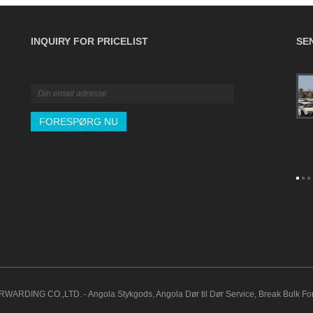
INQUIRY FOR PRICELIST
SE
Den ultimative B2B-guide til godsforsikring:
Dækning, politikker og krav
2026/04/16
Beskyt din B2B-forsyningskæde mod uventede
transitrisici. Denne ultimative guide nedbryder alt, hvad du
behøver at vide om international godsforsikring, fra at
vælge mellem ICC A- og C-klausuler til at forberede de
væsentlige dokumenter for et vellykket skadeskrav. Lær,
hvordan du forsikrer dine kommercielle forsendelser
korrekt og sikrer din bundlinje.
NG CO.,LTD. - Angola Stykgods, Angola Dør til Dør Service, Break Bulk Forse