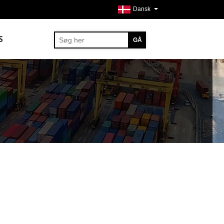
Dansk
S