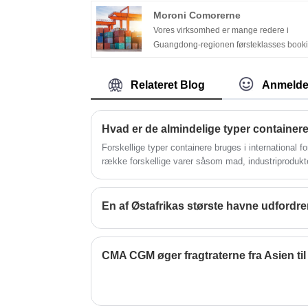
samfundslag til at forhandle forretning! F
Moroni Comorerne
på maritim fortoldning i Luanda, Angola, 
Vores virksomhed er mange redere i
dobbeltklarering til Angola, har særlige
Guangdong-regionen førsteklasses book
fordele.
agent serviceudbydere for SPEED® MO
COMOROS, og overholde princippet om 
Relateret Blog
Anmelde
tro, altid sætte kundernes behov.
Forskellige typer containere bruges i international fo
række forskellige varer såsom mad, industriprodukter
af verden.
En af Østafrikas største havne udfordrer