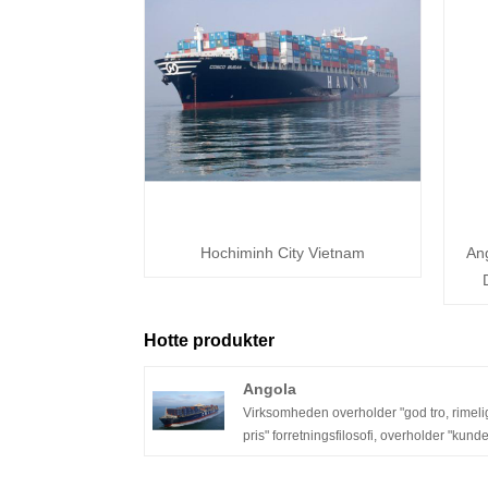
Hochiminh City Vietnam
An
Hotte produkter
Angola
Virksomheden overholder "god tro, rimeli
pris" forretningsfilosofi, overholder "kund
først" -princippet om at levere kvalitetsser
til vores kunder. Velkommen venner fra al