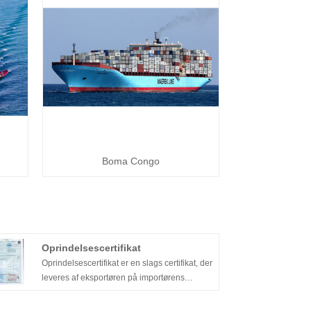
Boma Congo
Oprindelsescertifikat
Oprindelsescertifikat er en slags certifikat, der
leveres af eksportøren på importørens
anmodning og udstedt af notarorganisationen
eller regeringen eller eksportøren for at