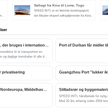
okus
pålidelig indlandstransit på tværs af
Søfragt fra Kina til Lome, Togo
især
grænserne, hvilket sikrer, at din last når
SPEED INT'L er en førende bookingagent,
Lusaka sikkert og effektivt.
ing
der tilbyder ekspert søfragttjenester fra Kina til
RONI
Lome, Togo. Med 17 års dedikeret erfaring
god
inden for afrikansk logistik tilbyder vi yderst
lser
konkurrencedygtige FCL- og LCL-fragtpriser,
hvilket garanterer stabil skibsplads og sikrer,
at din last ankommer sikkert til tiden.
Hvad er de almindelige typer containere, der bruges i international forsendelse?
rsendelse til at transportere en
 og daglige kemikalier til alle dele
 privatisering
CMA CGM øger fragtraterne fra Asien til Nordeuropa, Middelhavet og Nordafrika
Stilladsrør og byggemater
SPEED INT'L håndterede for nylig en
Med 20 års erfaring siden 2004 leve
og omfattende dør-til-dør-logistik f