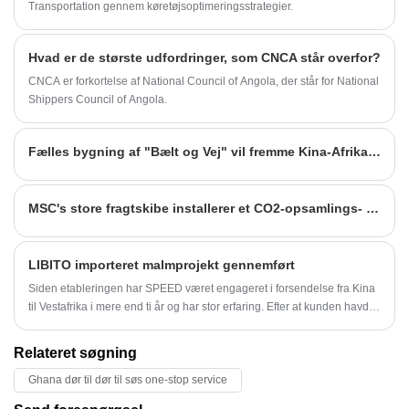
Transportation gennem køretøjsoptimeringsstrategier.
Hvad er de største udfordringer, som CNCA står overfor?
CNCA er forkortelse af National Council of Angola, der står for National
Shippers Council of Angola.
Fælles bygning af "Bælt og Vej" vil fremme Kina-Afrika økonomisk og handelsmæssigt samarbejde og åbne op for nyt rum
MSC's store fragtskibe installerer et CO2-opsamlings- og udnyttelsessystem
LIBITO importeret malmprojekt gennemført
Siden etableringen har SPEED været engageret i forsendelse fra Kina
til Vestafrika i mere end ti år og har stor erfaring. Efter at kunden havde
en dybdegående forståelse af vores virksomhed, anerkendte han
meget vores evner og betroede os at transportere et stort antal varer fra
Relateret søgning
LOBITO, Angola, tilbage til landet ad søvejen.
Ghana dør til dør til søs one-stop service