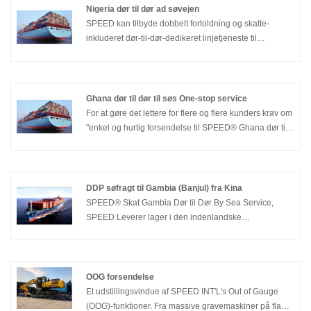
Nigeria dør til dør ad søvejen
SPEED kan tilbyde dobbelt fortoldning og skatte-
inkluderet dør-til-dør-dedikeret linjetjeneste til
forskellige kunder gennem den maritime Nigeria fra
dør til dør-til-sø-service og give bekvemmelighed for
flere udenlandske kunder.
Ghana dør til dør til søs One-stop service
For at gøre det lettere for flere og flere kunders krav om
"enkel og hurtig forsendelse til SPEED® Ghana dør til
dør til søs One-stop Service", har SPEED tilføjet den
dobbelte fortoldning inklusive skat one-stop service fra
Kina til Europa Ghana forsendelse fra
containerkonsolidering dør til dør;Vi har et
DDP søfragt til Gambia (Banjul) fra Kina
professionelt toldklareringsteam, i henhold til kundens
SPEED® Skat Gambia Dør til Dør By Sea Service,
forskellige behov til enhver tid for at udvikle den
SPEED Leverer lager i den indenlandske
passende kundeforsendelsesdobbeltgodkendelse til
koncentration af varer, re-komprimeret emballage,
dørordningen, kan fleksibelt betjene
reducerer effektivt transportomkostningerne; Der er
fortoldningsprocedurerne for forskellige varer.
mange flyvninger hver uge, og forsendelsesplanen er
stabil.
OOG forsendelse
Et udstillingsvindue af SPEED INT'L's Out of Gauge
(OOG)-funktioner. Fra massive gravemaskiner på flade