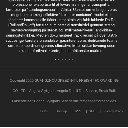
professionel ekspertise til at levere løsninger til transport af
køretøjer på "lærebogsniveau" til Afrika. Uanset om vi bruger vores
meget omkostningseffektive "4-biler-pr-container"-model eller
håndterer kommercielle flåder i stor skala via fuldt lukkede Ro-Ro
(Roll-on/Roll-off) fartøjer, eliminerer vi transitrisici gennem streng
havneovervågning på stedet og "millimeter-niveau" anti-ridse-
surringsteknikker. Med en dokumenteret track record på over 8.976
succesrige køretøjsforsendelser garanterer vores dedikerede teams
sømløse koordinering vores ultimative løfte: sikker levering uden
skader af ethvert køretøj til det afrikanske marked.
Copyright 2020 GUANGZHOU SPEED INT'L FREIGHT FORWARDING
CO.,LTD. - Angola Stykgods, Angola Dør til Dør Service, Break Bulk
Forsendelser, Ghana Stykgods Service Alle rettigheder forbeholdes
Links
Sitemap
RSS
XML
Privacy Policy