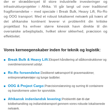
der er skræddersyet til store industrielle investeringer og
infrastrukturprojekter i Afrika. Vi går langt ud over traditionel
fragtforsendelse – med speciale i Break Bulk, Heavy Lift, Ro-Ro
og OOG transport. Med et robust lokaliseret netværk på tværs af
det afrikanske kontinent leverer vi problemfrit din kritiske
projektlast fra enhver større kinesisk havn direkte til din
oversøiske arbejdsplads, hvilket sikrer sikkerhed, præcision og
effektivitet.
Vores kerneegenskaber inden for teknik og logistik:
Break Bulk & Heavy Lift:
Ekspert håndtering af stålkonstruktioner og
■
overdimensioneret udstyr.
Ro-Ro forsendelse:
Dedikeret søtransport til gravemaskiner,
■
entreprenørkøretøjer og tunge lastbiler.
OOG & Project Cargo:
Præcisionslæsning og surring til containere
■
og transformere uden for sporvidde.
Afrikansk indenlandsk levering:
Problemfri dør-til-dør
■
toldbehandling og indlandstransport gennem vores robuste lokaliserede
netværk.