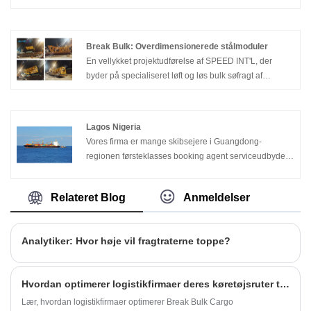
stativer til sarte tilpassede kabiner, vi leverer ende-til-
ende sikrings-, løft- og havtransportløsninger til
kompleks projektfragt til Afrika.
Break Bulk: Overdimensionerede stålmoduler
En vellykket projektudførelse af SPEED INT'L, der
byder på specialiseret løft og løs bulk søfragt af
overdimensionerede præfabrikerede stålmoduler.
Præcisionshåndtering til kritisk industriel infrastruktur.
Lagos Nigeria
Vores firma er mange skibsejere i Guangdong-
regionen førsteklasses booking agent serviceudbydere
for LAGOS NIGERIA, og overholder princippet om god
tro, altid sætte kundernes behov.
Relateret Blog
Anmeldelser
Analytiker: Hvor høje vil fragtraterne toppe?
Hvordan optimerer logistikfirmaer deres køretøjsruter til pausen bulk lasttransport?
Lær, hvordan logistikfirmaer optimerer Break Bulk Cargo