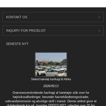
KONTAKT OS
INQUIRY FOR PRICELIST
SENESTE NYT
Sikkert køretøj havfragt til Afrika
2026/05/13
Grænseoverskridende havfragt af køretøjer står over for
højrisikoudfordringer, herunder havnehåndteringsskader,
saltvandskorrosion og alvorlige skift i transit. Denne artikel giver et
dybdegående kig på, hvordan SPEED INT'L udnytter over 20 års