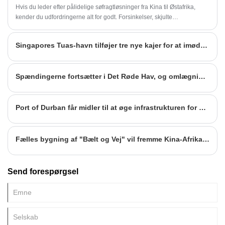
Hvis du leder efter pålidelige søfragtløsninger fra Kina til Østafrika,
kender du udfordringerne alt for godt. Forsinkelser, skjulte
omkostninger og dårlig kommunikation kan gøre en ligetil forsendelse
til en stor hovedpine. Som importør eller eksportør har du brug for en
Singapores Tuas-havn tilføjer tre nye kajer for at imødegå overbelastning
samarbejdspartner, der ikke kun flytter gods, men også giver klarhed
og kontrol. Det er her specialiseret ekspertise kommer ind, og hvorfor
speditører som SPEED er blevet et foretrukket valg for virksomheder,
Spændingerne fortsætter i Det Røde Hav, og omlægninger af fartøjer øger presset på afrikanske havne
der navigerer på denne vitale handelsvej.
Port of Durban får midler til at øge infrastrukturen for at lette presset
Fælles bygning af "Bælt og Vej" vil fremme Kina-Afrika økonomisk og handelsmæssigt samarbejde og åbne op for nyt rum
Send forespørgsel