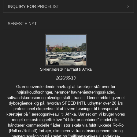
INQUIRY FOR PRICELIST
SENESTE NYT
Sikkert køretøj havfragt til Afrika
2026/05/13
Grænseoverskridende havfragt af køretøjer står over for
højrisikoudfordringer, herunder havnehåndteringsskader,
saltvandskorrosion og alvorlige skift i transit. Denne artikel giver et
dybdegående kig på, hvordan SPEED INT'L udnytter over 20 års
professionel ekspertise til at levere løsninger til transport af
køretøjer på "lærebogsniveau" til Afrika. Uanset om vi bruger vores
meget omkostningseffektive "4-biler-pr-container"-model eller
håndterer kommercielle flåder i stor skala via fuldt lukkede Ro-Ro
(Roll-on/Roll-off) fartøjer, eliminerer vi transitrisici gennem streng
havneovervågning på stedet og "millimeter-niveau" anti-ridse-