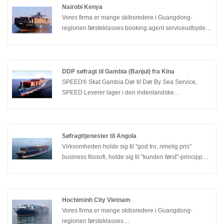
Nairobi Kenya
Vores firma er mange skibsredere i Guangdong-
regionen førsteklasses booking agent serviceudbydere
for NAIROBI KENYA, og overholder princippet om god
tro, sæt altid kundernes behov.I første omgang skal du
konstant forbedre serviceindholdet for at levere
kvalitetsservice til indenlandske og udenlandske
DDP søfragt til Gambia (Banjul) fra Kina
kunder.
SPEED® Skat Gambia Dør til Dør By Sea Service,
SPEED Leverer lager i den indenlandske
koncentration af varer, re-komprimeret emballage,
reducerer effektivt transportomkostningerne; Der er
mange flyvninger hver uge, og forsendelsesplanen er
stabil.
Søfragttjenester til Angola
Virksomheden holde sig til "god tro, rimelig pris"
business filosofi, holde sig til "kunden først"-princippet
for at levere tjenester af høj kvalitet til vores kunder.
Hjerteligt velkommen venner fra alle samfundslag til at
forhandle forretninger! Med fokus på maritim
toldbehandling i Luanda har SPEED® Sea Freight
Hochiminh City Vietnam
Services til Angola, især dobbeltklarering til Angola,
Vores firma er mange skibsredere i Guangdong-
særlige fordele.
regionen førsteklasses