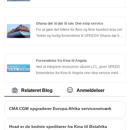
reservationsagenttjenesteudbydere, og overholder
princippet om god tro, sæt altid kundernes behov. Vi
leverer servicer fra Kina til Sydøstasien, såsom
Hochiminh City Vietnam.
Ghana dør til dør til søs One-stop service
For at gøre det lettere for flere og flere kunders krav om
"enkel og hurtig forsendelse til SPEED® Ghana dør til
dør til søs One-stop Service", har SPEED tilføjet den
dobbelte fortoldning inklusive skat one-stop service fra
Kina til Europa Ghana forsendelse fra
containerkonsolidering dør til dør;Vi har et
Forsendelse fra Kina til Angola
professionelt toldklareringsteam, i henhold til kundens
Ved at integrere ressourcer såsom LCL, giver SPEED
forskellige behov til enhver tid for at udvikle den
forsendelse fra Kina til Angola one-stop service med
passende kundeforsendelsesdobbeltgodkendelse til
forsendelse fra Kina til havnen i Angola. Støt kunder til
dørordningen, kan fleksibelt betjene
at købe flere varer, levere lager i den indenlandske
Relateret Blog
Anmeldelser
fortoldningsprocedurerne for forskellige varer.
koncentration af varer, re-komprimeret emballage,
effektivt reducere transportomkostninger;Der er mange
flyvninger hver uge, og forsendelsesplanen er stabil.
CMA CGM opgraderer Europa-Afrika servicenetværk
Hvad er de bedste speditører fra Kina til Østafrika