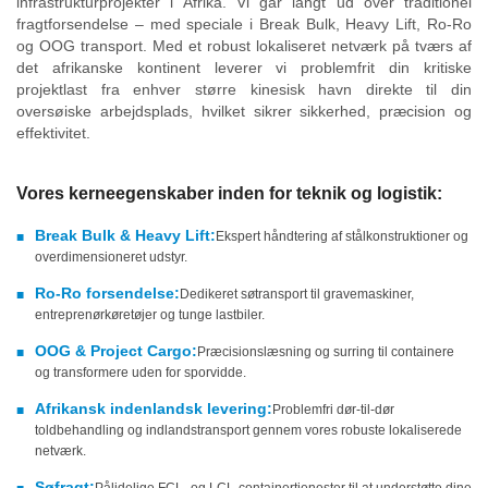
infrastrukturprojekter i Afrika. Vi går langt ud over traditionel
fragtforsendelse – med speciale i Break Bulk, Heavy Lift, Ro-Ro
og OOG transport. Med et robust lokaliseret netværk på tværs af
det afrikanske kontinent leverer vi problemfrit din kritiske
projektlast fra enhver større kinesisk havn direkte til din
oversøiske arbejdsplads, hvilket sikrer sikkerhed, præcision og
effektivitet.
Vores kerneegenskaber inden for teknik og logistik:
Break Bulk & Heavy Lift:
Ekspert håndtering af stålkonstruktioner og
■
overdimensioneret udstyr.
Ro-Ro forsendelse:
Dedikeret søtransport til gravemaskiner,
■
entreprenørkøretøjer og tunge lastbiler.
OOG & Project Cargo:
Præcisionslæsning og surring til containere
■
og transformere uden for sporvidde.
Afrikansk indenlandsk levering:
Problemfri dør-til-dør
■
toldbehandling og indlandstransport gennem vores robuste lokaliserede
netværk.
Søfragt:
Pålidelige FCL- og LCL-containertjenester til at understøtte dine