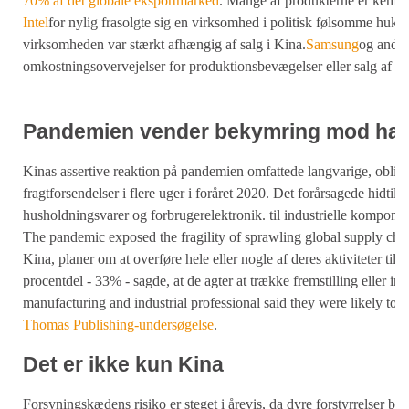
70% af det globale eksportmarked
. Mange af produkterne er kemika
Intel
for nylig frasolgte sig en virksomhed i politisk følsomme huko
virksomheden var stærkt afhængig af salg i Kina.
Samsung
og andre 
omkostningsovervejelser for produktionsbevægelser eller salg af akt
Pandemien vender bekymring mod han
Kinas assertive reaktion på pandemien omfattede langvarige, obligat
fragtforsendelser i flere uger i foråret 2020. Det forårsagede hidtil 
husholdningsvarer og forbrugerelektronik. til industrielle kompone
The pandemic exposed the fragility of sprawling global supply chai
Kina, planer om at overføre hele eller nogle af deres aktiviteter til a
procentdel - 33% - sagde, at de agter at trække fremstilling eller in
manufacturing and industrial professional said they were likely to
Thomas Publishing-undersøgelse
.
Det er ikke kun Kina
Forsyningskædens risiko er steget i årevis, da dyre forstyrrelser b