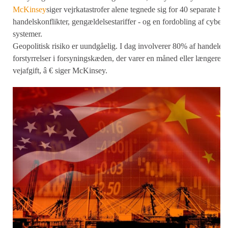
McKinsey
siger vejrkatastrofer alene tegnede sig for 40 separate hæ
handelskonflikter, gengældelsestariffer - og en fordobling af cyberan
systemer.
Geopolitisk risiko er uundgåelig. I dag involverer 80% af handelen 
forstyrrelser i forsyningskæden, der varer en måned eller længere, 
vejafgift, â € siger McKinsey.