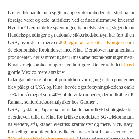
Længe før pandemien søgte mange virksomheder, der stod på kines
færdige varer og dele, at risikere ved at finde alternative leverandør
Hvorfor? Geopolitiske spændinger, handelstvister og stigende omko
Handelsspændinger og nationale sikkerhedshensyn har ført til en bø
USA, hvor der er mere end
60 regninger afventer i Kongressen
med 
de økonomiske forbindelser med Kina. Derudover har amerikansk
producenter, der sammenligner Kinas arbejdsomkostninger med dem
Kinas arbejdsomkostninger stige hurtigere. Det er udhulet
Kinas ko
gjorde Mexico mere attraktivt.
Udadgående migration af produktion var i gang inden pandemien, fo
blev pålagt af USA og Kina, havde øget forsyningskædens omkostn
10% for så meget som 40% af de virksomheder, der indkøbte i Kin
Raman, seniordirektøranalytiker hos Gartner. .
USA, Tyskland, Japan og andre lande har udtrykt strategiske beky
overdreven tillid til Kina for kritiske produkter: 5G-telekommunika
halvledere, stål, kraner, elektrisk kraftudstyr og mere. McKinsey id
forskellige produkter, for hvilke et land - oftest Kina - tegner sig f