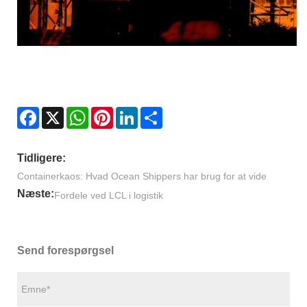
Facebook
X
WhatsApp
Pinterest
LinkedIn
Share
Tidligere:
Containerkaos: Hvad Ocean Shippers har brug for at vide
Næste:
Fordele ved LCL i logistik
Send forespørgsel