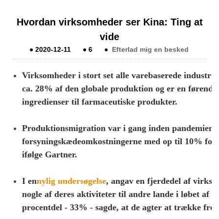
Hvordan virksomheder ser Kina: Ting at
vide
●
2020-12-11
●
6
●
Efterlad mig en besked
Virksomheder i stort set alle varebaserede industri
ca. 28% af den globale produktion og er en førende 
ingredienser til farmaceutiske produkter.
Produktionsmigration var i gang inden pandemien, f
forsyningskædeomkostningerne med op til 10% for 
ifølge Gartner.
I en
nylig undersøgelse
, angav en fjerdedel af virks
nogle af deres aktiviteter til andre lande i løbet af d
procentdel - 33% - sagde, at de agter at trække frems