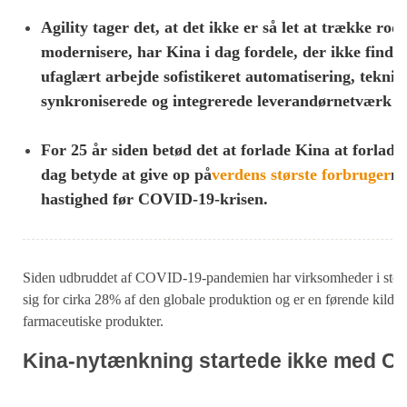
Agility tager det, at det ikke er så let at trække rod
modernisere, har Kina i dag fordele, der ikke findes 
ufaglært arbejde sofistikeret automatisering, teknik
synkroniserede og integrerede leverandørnetværk båd
For 25 år siden betød det at forlade Kina at forlade 
dag betyde at give op på
verdens største forbruger
ma
hastighed før COVID-19-krisen.
Siden udbruddet af COVID-19-pandemien har virksomheder i stort s
sig for cirka 28% af den globale produktion og er en førende kilde ti
farmaceutiske produkter.
Kina-nytænkning startede ikke med C