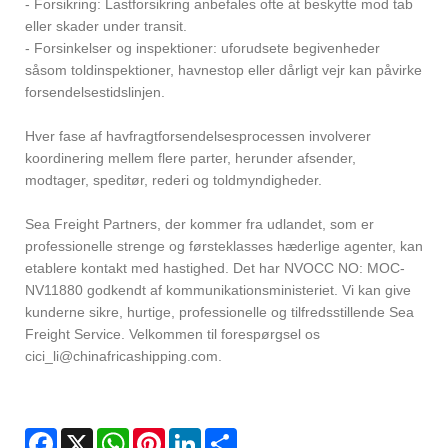
- Forsikring: Lastforsikring anbefales ofte at beskytte mod tab
eller skader under transit.
- Forsinkelser og inspektioner: uforudsete begivenheder
såsom toldinspektioner, havnestop eller dårligt vejr kan påvirke
forsendelsestidslinjen.
Hver fase af havfragtforsendelsesprocessen involverer
koordinering mellem flere parter, herunder afsender,
modtager, speditør, rederi og toldmyndigheder.
Sea Freight Partners, der kommer fra udlandet, som er
professionelle strenge og førsteklasses hæderlige agenter, kan
etablere kontakt med hastighed. Det har NVOCC NO: MOC-
NV11880 godkendt af kommunikationsministeriet. Vi kan give
kunderne sikre, hurtige, professionelle og tilfredsstillende Sea
Freight Service. Velkommen til forespørgsel os
cici_li@chinafricashipping.com.
Facebook
X
WhatsApp
Pinterest
LinkedIn
Share