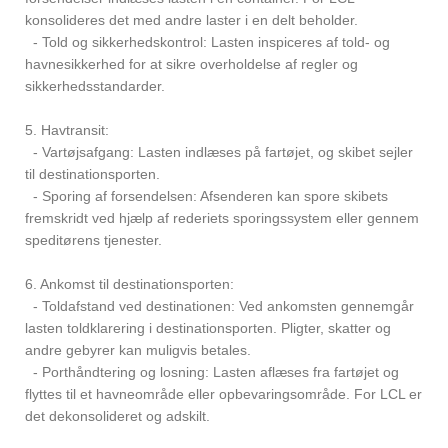
konsolideres det med andre laster i en delt beholder.
- Told og sikkerhedskontrol: Lasten inspiceres af told- og
havnesikkerhed for at sikre overholdelse af regler og
sikkerhedsstandarder.
5. Havtransit:
- Vartøjsafgang: Lasten indlæses på fartøjet, og skibet sejler
til destinationsporten.
- Sporing af forsendelsen: Afsenderen kan spore skibets
fremskridt ved hjælp af rederiets sporingssystem eller gennem
speditørens tjenester.
6. Ankomst til destinationsporten:
- Toldafstand ved destinationen: Ved ankomsten gennemgår
lasten toldklarering i destinationsporten. Pligter, skatter og
andre gebyrer kan muligvis betales.
- Porthåndtering og losning: Lasten aflæses fra fartøjet og
flyttes til et havneområde eller opbevaringsområde. For LCL er
det dekonsolideret og adskilt.