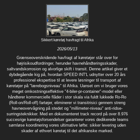
Sikkert køretøj havfragt til Afrika
2026/05/13
Grænseoverskridende havfragt af køretøjer står over for
højrisikoudfordringer, herunder havnehåndteringsskader,
saltvandskorrosion og alvorlige skift i transit. Denne artikel giver et
dybdegående kig på, hvordan SPEED INT'L udnytter over 20 års
professionel ekspertise til at levere løsninger til transport af
køretøjer på "lærebogsniveau" til Afrika. Uanset om vi bruger vores
meget omkostningseffektive "4-biler-pr-container"-model eller
håndterer kommercielle flåder i stor skala via fuldt lukkede Ro-Ro
(Roll-on/Roll-off) fartøjer, eliminerer vi transitrisici gennem streng
havneovervågning på stedet og "millimeter-niveau" anti-ridse-
surringsteknikker. Med en dokumenteret track record på over 8.976
succesrige køretøjsforsendelser garanterer vores dedikerede teams
sømløse koordinering vores ultimative løfte: sikker levering uden
skader af ethvert køretøj til det afrikanske marked.