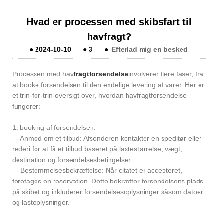
Hvad er processen med skibsfart til
havfragt?
●
2024-10-10
●
3
●
Efterlad mig en besked
Processen med hav
fragtforsendelse
involverer flere faser, fra
at booke forsendelsen til den endelige levering af varer. Her er
et trin-for-trin-oversigt over, hvordan havfragtforsendelse
fungerer:
1. booking af forsendelsen:
- Anmod om et tilbud: Afsenderen kontakter en speditør eller
rederi for at få et tilbud baseret på lastestørrelse, vægt,
destination og forsendelsesbetingelser.
- Bestemmelsesbekræftelse: Når citatet er accepteret,
foretages en reservation. Dette bekræfter forsendelsens plads
på skibet og inkluderer forsendelsesoplysninger såsom datoer
og lastoplysninger.