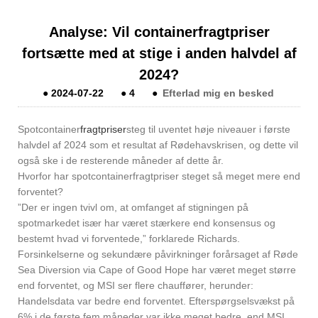
Analyse: Vil containerfragtpriser
fortsætte med at stige i anden halvdel af
2024?
●
2024-07-22
●
4
●
Efterlad mig en besked
Spotcontainer
fragtpriser
steg til uventet høje niveauer i første
halvdel af 2024 som et resultat af Rødehavskrisen, og dette vil
også ske i de resterende måneder af dette år.
Hvorfor har spotcontainerfragtpriser steget så meget mere end
forventet?
”Der er ingen tvivl om, at omfanget af stigningen på
spotmarkedet især har været stærkere end konsensus og
bestemt hvad vi forventede,” forklarede Richards.
Forsinkelserne og sekundære påvirkninger forårsaget af Røde
Sea Diversion via Cape of Good Hope har været meget større
end forventet, og MSI ser flere chauffører, herunder:
Handelsdata var bedre end forventet. Efterspørgselsvækst på
6% i de første fem måneder var ikke meget bedre, end MSI