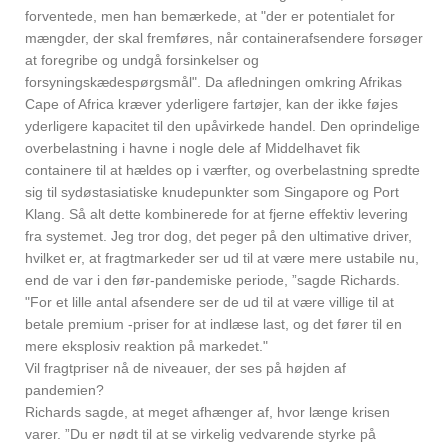
forventede, men han bemærkede, at "der er potentialet for
mængder, der skal fremføres, når containerafsendere forsøger
at foregribe og undgå forsinkelser og
forsyningskædespørgsmål". Da afledningen omkring Afrikas
Cape of Africa kræver yderligere fartøjer, kan der ikke føjes
yderligere kapacitet til den upåvirkede handel. Den oprindelige
overbelastning i havne i nogle dele af Middelhavet fik
containere til at hældes op i værfter, og overbelastning spredte
sig til sydøstasiatiske knudepunkter som Singapore og Port
Klang. Så alt dette kombinerede for at fjerne effektiv levering
fra systemet. Jeg tror dog, det peger på den ultimative driver,
hvilket er, at fragtmarkeder ser ud til at være mere ustabile nu,
end de var i den før-pandemiske periode, ”sagde Richards.
"For et lille antal afsendere ser de ud til at være villige til at
betale premium -priser for at indlæse last, og det fører til en
mere eksplosiv reaktion på markedet."
Vil fragtpriser nå de niveauer, der ses på højden af
pandemien?
Richards sagde, at meget afhænger af, hvor længe krisen
varer. ”Du er nødt til at se virkelig vedvarende styrke på