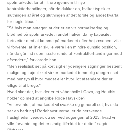
spotmarkedet for at filtrere igennem til nye
kontraktforhandlinger, når de dukker op, hvilket typisk er i
slutningen af året og slutningen af det første og andet kvartal
for nogle tilbud.”
”Så hvis man antager, at der er en vis normalisering og
blødhed på spotmarkedet i andet halvår, da ny kapacitet
fortsætter med at komme på markedet efter højsæsonen, ville
vi forvente, at linjer skulle være i en mindre gunstig position,
når de går ind i den næste runde af kontraktforhandlinger med
afsendere,” forklarede han.
"Men realistisk set på kort sigt er yderligere stigninger bestemt
mulige, og i øjeblikket virker markedet temmelig ubegrænset
med hensyn til hvor meget eller hvor lidt afsendere der er
villige til at bruge."
Hvad sker der, hvis der er et våbenhvile i Gaza, og Houthis
holder op med at angribe Røde Havskibe?
"Vi forventer, at markedet vil svække og generelt set, hvis du
ser en bedring i Rødehavsruterne, er de herskende
hastighedsniveauer, du ser ved udgangen af 2023, hvad vi
ville forvente, og det er stadig tilfældet for dette," sagde
Richards.