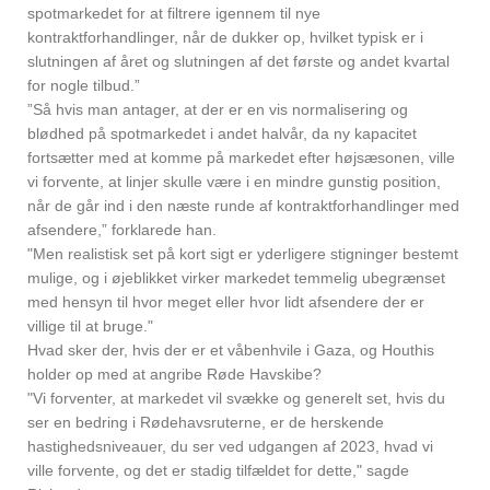
spotmarkedet for at filtrere igennem til nye
kontraktforhandlinger, når de dukker op, hvilket typisk er i
slutningen af året og slutningen af det første og andet kvartal
for nogle tilbud.”
”Så hvis man antager, at der er en vis normalisering og
blødhed på spotmarkedet i andet halvår, da ny kapacitet
fortsætter med at komme på markedet efter højsæsonen, ville
vi forvente, at linjer skulle være i en mindre gunstig position,
når de går ind i den næste runde af kontraktforhandlinger med
afsendere,” forklarede han.
"Men realistisk set på kort sigt er yderligere stigninger bestemt
mulige, og i øjeblikket virker markedet temmelig ubegrænset
med hensyn til hvor meget eller hvor lidt afsendere der er
villige til at bruge."
Hvad sker der, hvis der er et våbenhvile i Gaza, og Houthis
holder op med at angribe Røde Havskibe?
"Vi forventer, at markedet vil svække og generelt set, hvis du
ser en bedring i Rødehavsruterne, er de herskende
hastighedsniveauer, du ser ved udgangen af 2023, hvad vi
ville forvente, og det er stadig tilfældet for dette," sagde