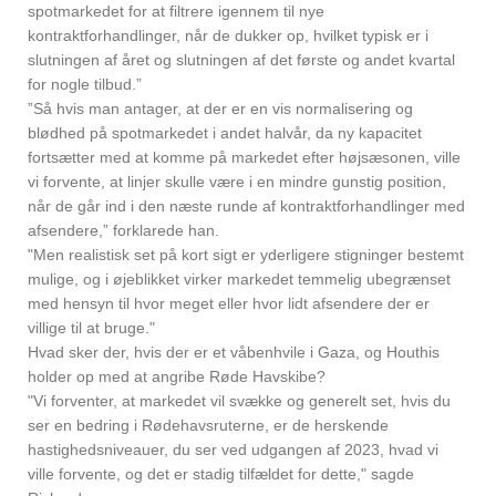
spotmarkedet for at filtrere igennem til nye
kontraktforhandlinger, når de dukker op, hvilket typisk er i
slutningen af året og slutningen af det første og andet kvartal
for nogle tilbud.”
”Så hvis man antager, at der er en vis normalisering og
blødhed på spotmarkedet i andet halvår, da ny kapacitet
fortsætter med at komme på markedet efter højsæsonen, ville
vi forvente, at linjer skulle være i en mindre gunstig position,
når de går ind i den næste runde af kontraktforhandlinger med
afsendere,” forklarede han.
"Men realistisk set på kort sigt er yderligere stigninger bestemt
mulige, og i øjeblikket virker markedet temmelig ubegrænset
med hensyn til hvor meget eller hvor lidt afsendere der er
villige til at bruge."
Hvad sker der, hvis der er et våbenhvile i Gaza, og Houthis
holder op med at angribe Røde Havskibe?
"Vi forventer, at markedet vil svække og generelt set, hvis du
ser en bedring i Rødehavsruterne, er de herskende
hastighedsniveauer, du ser ved udgangen af 2023, hvad vi
ville forvente, og det er stadig tilfældet for dette," sagde