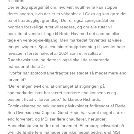
Richards.
Der er dog spørgsmål om, hvorvidt houthierne kan stoppe
deres angreb, hvis der er et våbenhvile i Gaza og kan gøre det
på et bæredygtigt grundlag. Der er også spørgsmålet om,
hvordan forskellige ruter vil reagere, og om alle ruter vil
beslutte at vende tilbage til Røde Hav med det samme eller
tage en vent-og-se-tilgang. Men markedet forventes at være
meget svagere. Spot -containerfragtpriser steg til uventet høje
niveauer i første halvdel af 2024 som et resultat af
Rødehavskrisen, og dette vil også ske i de resterende
måneder af dette år.
Hvorfor har spotcontainerfragtpriser steget så meget mere end
forventet?
”Der er ingen tvivl om, at omfanget af stigningen på
spotmarkedet især har været stærkere end konsensus og
bestemt hvad vi forventede,” forklarede Richards.
Forsinkelserne og sekundære påvirkninger forårsaget af Røde
Sea Diversion via Cape of Good Hope har været meget større
end forventet, og MSI ser flere chauffører, herunder:
Handelsdata var bedre end forventet. Efterspørgselsvækst på
6% i de første fem måneder var ikke meget bedre, end MSI