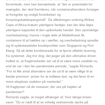
forventede, men han bemærkede, at "der er potentialet for
mængder, der skal fremføres, når containerafsendere forsøger
at foregribe og undgå forsinkelser og
forsyningskædespørgsmål". Da afledningen omkring Afrikas
Cape of Africa kræver yderligere fartøjer, kan der ikke føjes
yderligere kapacitet til den upåvirkede handel. Den oprindelige
overbelastning i havne i nogle dele af Middelhavet fik
containere til at hældes op i værfter, og overbelastning spredte
sig til sydøstasiatiske knudepunkter som Singapore og Port
Klang. Så alt dette kombinerede for at fjerne effektiv levering
fra systemet. Jeg tror dog, det peger på den ultimative driver,
hvilket er, at fragtmarkeder ser ud til at være mere ustabile nu,
end de var i den før-pandemiske periode, ”sagde Richards.
"For et lille antal afsendere ser de ud til at være villige til at
betale premium -priser for at indlæse last, og det fører til en
mere eksplosiv reaktion på markedet."
Vil fragtpriser nå de niveauer, der ses på højden af
pandemien?
Richards sagde, at meget afhænger af, hvor længe krisen
varer. ”Du er nødt til at se virkelig vedvarende styrke på