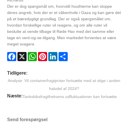
Der er dog spørgsmål om, hvorvidt houthierne kan stoppe
deres angreb, hvis der er et våbenhvile i Gaza og kan gøre det
på et bæredygtigt grundlag. Der er også spørgsmålet om,
hvordan forskellige ruter vil reagere, og om alle ruter vil
beslutte at vende tilbage til Røde Hav med det samme eller
tage en vent-og-se-tilgang. Men markedet forventes at være
meget svagere.
Facebook
X
WhatsApp
Pinterest
LinkedIn
Share
Tidligere:
Analyse: Vil containerfragtpriser fortsætte med at stige i anden
halvdel af 2024?
Næste:
Tankskibsfragtfrekvens udfluktuationer kan fortsætte
Send forespørgsel