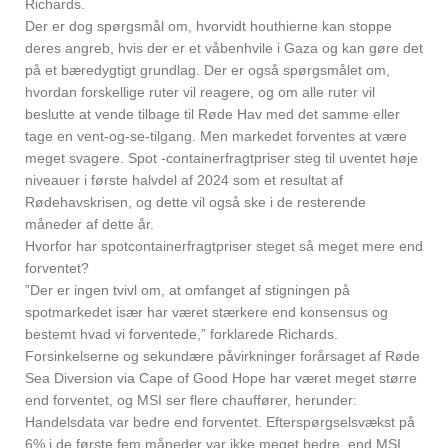
Richards.
Der er dog spørgsmål om, hvorvidt houthierne kan stoppe
deres angreb, hvis der er et våbenhvile i Gaza og kan gøre det
på et bæredygtigt grundlag. Der er også spørgsmålet om,
hvordan forskellige ruter vil reagere, og om alle ruter vil
beslutte at vende tilbage til Røde Hav med det samme eller
tage en vent-og-se-tilgang. Men markedet forventes at være
meget svagere. Spot -containerfragtpriser steg til uventet høje
niveauer i første halvdel af 2024 som et resultat af
Rødehavskrisen, og dette vil også ske i de resterende
måneder af dette år.
Hvorfor har spotcontainerfragtpriser steget så meget mere end
forventet?
”Der er ingen tvivl om, at omfanget af stigningen på
spotmarkedet især har været stærkere end konsensus og
bestemt hvad vi forventede,” forklarede Richards.
Forsinkelserne og sekundære påvirkninger forårsaget af Røde
Sea Diversion via Cape of Good Hope har været meget større
end forventet, og MSI ser flere chauffører, herunder:
Handelsdata var bedre end forventet. Efterspørgselsvækst på
6% i de første fem måneder var ikke meget bedre, end MSI