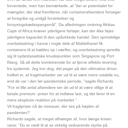
forventede, men han bemærkede, at "der er potentialet for
mængder, der skal fremføres, når containerafsendere forsøger
at foregribe og undgå forsinkelser og
forsyningskædespørgsmål". Da afledningen omkring Afrikas
Cape of Africa kræver yderligere fartøjer, kan der ikke føjes
yderligere kapacitet til den upåvirkede handel. Den oprindelige
overbelastning i havne i nogle dele af Middelhavet fik
containere til at hældes op i værfter, og overbelastning spredte
sig til sydøstasiatiske knudepunkter som Singapore og Port
Klang. Så alt dette kombinerede for at fjerne effektiv levering
fra systemet. Jeg tror dog, det peger på den ultimative driver,
hvilket er, at fragtmarkeder ser ud til at være mere ustabile nu,
end de var i den før-pandemiske periode, ”sagde Richards.
"For et lille antal afsendere ser de ud til at være villige til at
betale premium -priser for at indlæse last, og det fører til en
mere eksplosiv reaktion på markedet."
Vil fragtpriser nå de niveauer, der ses på højden af
pandemien?
Richards sagde, at meget afhænger af, hvor længe krisen
varer. ”Du er nødt til at se virkelig vedvarende styrke på