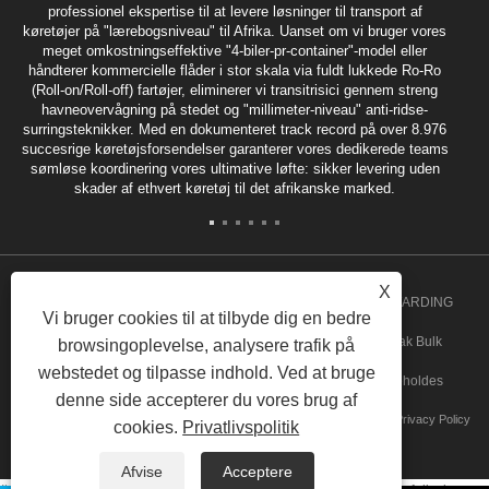
professionel ekspertise til at levere løsninger til transport af
køretøjer på "lærebogsniveau" til Afrika. Uanset om vi bruger vores
meget omkostningseffektive "4-biler-pr-container"-model eller
håndterer kommercielle flåder i stor skala via fuldt lukkede Ro-Ro
(Roll-on/Roll-off) fartøjer, eliminerer vi transitrisici gennem streng
havneovervågning på stedet og "millimeter-niveau" anti-ridse-
surringsteknikker. Med en dokumenteret track record på over 8.976
succesrige køretøjsforsendelser garanterer vores dedikerede teams
sømløse koordinering vores ultimative løfte: sikker levering uden
skader af ethvert køretøj til det afrikanske marked.
X
Copyright 2020 GUANGZHOU SPEED INT'L FREIGHT FORWARDING
Vi bruger cookies til at tilbyde dig en bedre
CO.,LTD. - Angola Stykgods, Angola Dør til Dør Service, Break Bulk
browsingoplevelse, analysere trafik på
webstedet og tilpasse indhold. Ved at bruge
Forsendelser, Ghana Stykgods Service Alle rettigheder forbeholdes
denne side accepterer du vores brug af
Links
Sitemap
RSS
XML
Privacy Policy
cookies.
Privatlivspolitik
Afvise
Acceptere