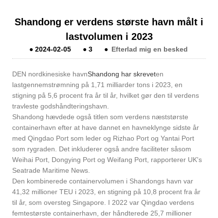
Shandong er verdens største havn målt i
lastvolumen i 2023
●
2024-02-05
●
3
●
Efterlad mig en besked
DEN nordkinesiske havn
Shandong har skrevet
en
lastgennemstrømning på 1,71 milliarder tons i 2023, en
stigning på 5,6 procent fra år til år, hvilket gør den til verdens
travleste godshåndteringshavn.
Shandong hævdede også titlen som verdens næststørste
containerhavn efter at have dannet en havneklynge sidste år
med Qingdao Port som leder og Rizhao Port og Yantai Port
som rygraden. Det inkluderer også andre faciliteter såsom
Weihai Port, Dongying Port og Weifang Port, rapporterer UK's
Seatrade Maritime News.
Den kombinerede containervolumen i Shandongs havn var
41,32 millioner TEU i 2023, en stigning på 10,8 procent fra år
til år, som oversteg Singapore. I 2022 var Qingdao verdens
femtestørste containerhavn, der håndterede 25,7 millioner