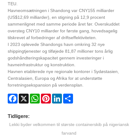
TEU.
Havneomsætningen i Shandong var CNY155 milliarder
(US$12,69 milliarder), en stigning på 12,9 procent
sammenlignet med samme periode året før. Overskuddet
oversteg CNY10 milliarder for første gang, hovedsagelig
tilskrevet af forbedringer af driftseffektiviteten.
I 2023 oplevede Shandongs havn omkring 32 nye
shippingtjenester og tilføjede 81,87 millioner tons årlig
godshåndteringskapacitet gennem investeringer i
havneinfrastruktur og konstruktion.
Havnen etablerede nye regionale kontorer i Sydøstasien,
Centralasien, Europa og Afrika for at understøtte
forretningsekspansion på verdensplan.
Facebook
X
WhatsApp
Pinterest
LinkedIn
Share
Tidligere:
Lekki byder velkommen til største containerskib på nigeriansk
farvand