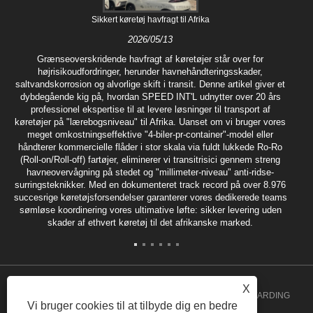
Sikkert køretøj havfragt til Afrika
2026/05/13
Grænseoverskridende havfragt af køretøjer står over for
højrisikoudfordringer, herunder havnehåndteringsskader,
saltvandskorrosion og alvorlige skift i transit. Denne artikel giver et
dybdegående kig på, hvordan SPEED INT'L udnytter over 20 års
professionel ekspertise til at levere løsninger til transport af
køretøjer på "lærebogsniveau" til Afrika. Uanset om vi bruger vores
meget omkostningseffektive "4-biler-pr-container"-model eller
håndterer kommercielle flåder i stor skala via fuldt lukkede Ro-Ro
(Roll-on/Roll-off) fartøjer, eliminerer vi transitrisici gennem streng
havneovervågning på stedet og "millimeter-niveau" anti-ridse-
surringsteknikker. Med en dokumenteret track record på over 8.976
succesrige køretøjsforsendelser garanterer vores dedikerede teams
sømløse koordinering vores ultimative løfte: sikker levering uden
skader af ethvert køretøj til det afrikanske marked.
X
Copyright 2020 GUANGZHOU SPEED INT'L FREIGHT FORWARDING
Vi bruger cookies til at tilbyde dig en bedre