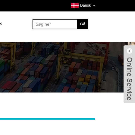
Dansk
S