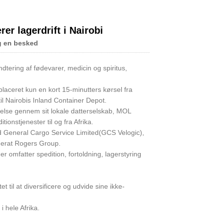
r lagerdrift i Nairobi
g en besked
Live
tering af fødevarer, medicin og spiritus,
placeret kun en kort 15-minutters kørsel fra
il Nairobis Inland Container Depot.
else gennem sit lokale datterselskab, MOL
onstjenester til og fra Afrika.
 General Cargo Service Limited(GCS Velogic),
omerat Rogers Group.
r omfatter spedition, fortoldning, lagerstyring
t til at diversificere og udvide sine ikke-
 hele Afrika.