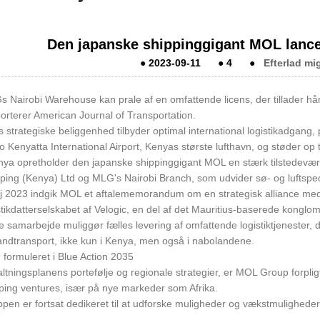
Den japanske shippinggigant MOL lancere
●
2023-09-11
●
4
●
Efterlad mi
 Nairobi Warehouse kan prale af en omfattende licens, der tillader hånd
orterer American Journal of Transportation.
 strategiske beliggenhed tilbyder optimal international logistikadgang, 
 Kenyatta International Airport, Kenyas største lufthavn, og støder op t
nya opretholder den japanske shippinggigant MOL en stærk tilstedevær
ping (Kenya) Ltd og MLG's Nairobi Branch, som udvider sø- og luftspediti
j 2023 indgik MOL et aftalememorandum om en strategisk alliance med
stikdatterselskabet af Velogic, en del af det Mauritius-baserede kongl
e samarbejde muliggør fælles levering af omfattende logistiktjenester, de
andtransport, ikke kun i Kenya, men også i nabolandene.
formuleret i Blue Action 2035
altningsplanens portefølje og regionale strategier, er MOL Group forpligte
ping ventures, især på nye markeder som Afrika.
pen er fortsat dedikeret til at udforske muligheder og vækstmuligheder i