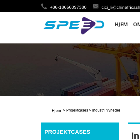
+86-18666097380
cici_li@chinafricas
HJEM
O
>
Projektcases
>
Industri Nyheder
Hjem
PROJEKTCASES
I