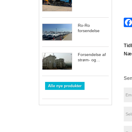
Ro-Ro
forsendelse
Tidl
Næs
Forsendelse af
strøm- og
energiudstyr
Sen
Alle nye produkter