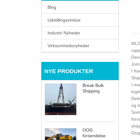
Blog
Udstillingsvindue
Industri Nyheder
MLGs
Virksomhedsnyheder
rapp
Dens
Jomo
NYE PRODUKTER
I Ke
Ship
I ma
Break Bulk
Shipping
logi
Dett
og l
Som 
forv
ship
OOG
Grup
forsendelse