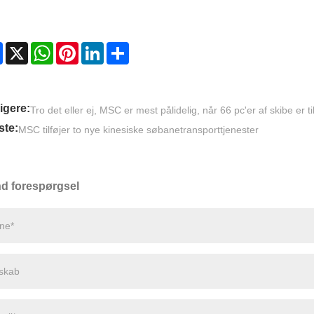
Facebook
X
WhatsApp
Pinterest
LinkedIn
Share
igere:
Tro det eller ej, MSC er mest pålidelig, når 66 pc'er af skibe er ti
te:
MSC tilføjer to nye kinesiske søbanetransporttjenester
d forespørgsel