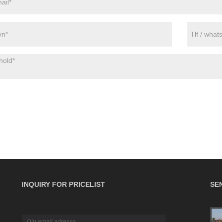
INQUIRY FOR PRICELIST
SE
Den ultimative B2B-guide til godsforsikring: