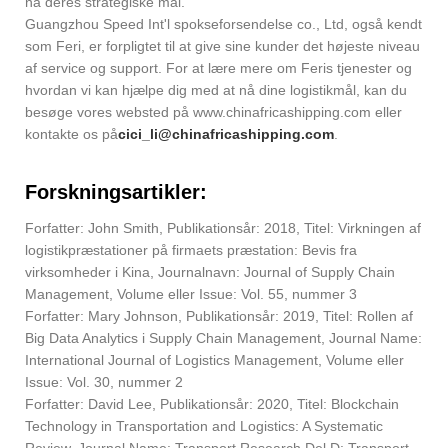
nå deres strategiske mål.
Guangzhou Speed Int'l spokseforsendelse co., Ltd, også kendt
som Feri, er forpligtet til at give sine kunder det højeste niveau
af service og support. For at lære mere om Feris tjenester og
hvordan vi kan hjælpe dig med at nå dine logistikmål, kan du
besøge vores websted på www.chinafricashipping.com eller
kontakte os på
cici_li@chinafricashipping.com
.
Forskningsartikler:
Forfatter: John Smith, Publikationsår: 2018, Titel: Virkningen af
logistikpræstationer på firmaets præstation: Bevis fra
virksomheder i Kina, Journalnavn: Journal of Supply Chain
Management, Volume eller Issue: Vol. 55, nummer 3
Forfatter: Mary Johnson, Publikationsår: 2019, Titel: Rollen af
Big Data Analytics i Supply Chain Management, Journal Name:
International Journal of Logistics Management, Volume eller
Issue: Vol. 30, nummer 2
Forfatter: David Lee, Publikationsår: 2020, Titel: Blockchain
Technology in Transportation and Logistics: A Systematic
Review, Journal Name: Transport Research Del D: Transport