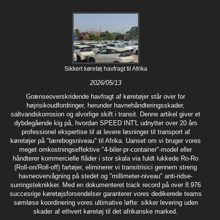
Sikkert køretøj havfragt til Afrika
2026/05/13
Grænseoverskridende havfragt af køretøjer står over for
højrisikoudfordringer, herunder havnehåndteringsskader,
saltvandskorrosion og alvorlige skift i transit. Denne artikel giver et
dybdegående kig på, hvordan SPEED INT'L udnytter over 20 års
professionel ekspertise til at levere løsninger til transport af
køretøjer på "lærebogsniveau" til Afrika. Uanset om vi bruger vores
meget omkostningseffektive "4-biler-pr-container"-model eller
håndterer kommercielle flåder i stor skala via fuldt lukkede Ro-Ro
(Roll-on/Roll-off) fartøjer, eliminerer vi transitrisici gennem streng
havneovervågning på stedet og "millimeter-niveau" anti-ridse-
surringsteknikker. Med en dokumenteret track record på over 8.976
succesrige køretøjsforsendelser garanterer vores dedikerede teams
sømløse koordinering vores ultimative løfte: sikker levering uden
skader af ethvert køretøj til det afrikanske marked.