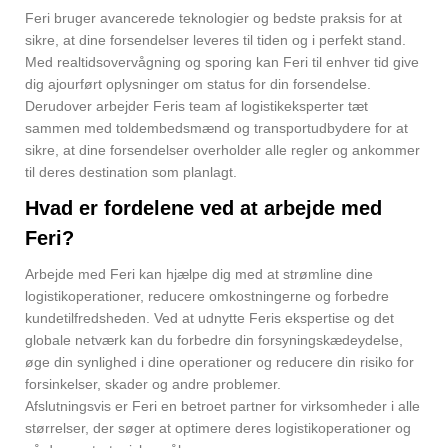
Feri bruger avancerede teknologier og bedste praksis for at
sikre, at dine forsendelser leveres til tiden og i perfekt stand.
Med realtidsovervågning og sporing kan Feri til enhver tid give
dig ajourført oplysninger om status for din forsendelse.
Derudover arbejder Feris team af logistikeksperter tæt
sammen med toldembedsmænd og transportudbydere for at
sikre, at dine forsendelser overholder alle regler og ankommer
til deres destination som planlagt.
Hvad er fordelene ved at arbejde med
Feri?
Arbejde med Feri kan hjælpe dig med at strømline dine
logistikoperationer, reducere omkostningerne og forbedre
kundetilfredsheden. Ved at udnytte Feris ekspertise og det
globale netværk kan du forbedre din forsyningskædeydelse,
øge din synlighed i dine operationer og reducere din risiko for
forsinkelser, skader og andre problemer.
Afslutningsvis er Feri en betroet partner for virksomheder i alle
størrelser, der søger at optimere deres logistikoperationer og