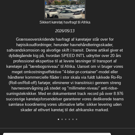
Sikkert køretøj havfragt til Afrika
2026/05/13
Grænseoverskridende havfragt af køretøjer står over for
højrisikoudfordringer, herunder havnehåndteringsskader,
saltvandskorrosion og alvorlige skift i transit. Denne artikel giver et
dybdegående kig på, hvordan SPEED INT'L udnytter over 20 års
professionel ekspertise til at levere løsninger til transport af
køretøjer på "lærebogsniveau" til Afrika. Uanset om vi bruger vores
meget omkostningseffektive "4-biler-pr-container"-model eller
håndterer kommercielle flåder i stor skala via fuldt lukkede Ro-Ro
(Roll-on/Roll-off) fartøjer, eliminerer vi transitrisici gennem streng
havneovervågning på stedet og "millimeter-niveau" anti-ridse-
surringsteknikker. Med en dokumenteret track record på over 8.976
succesrige køretøjsforsendelser garanterer vores dedikerede teams
sømløse koordinering vores ultimative løfte: sikker levering uden
skader af ethvert køretøj til det afrikanske marked.