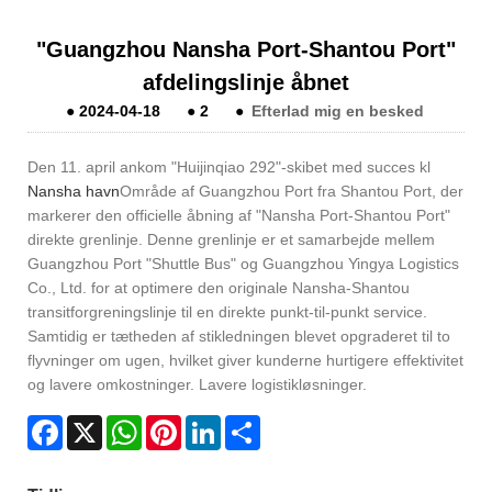
"Guangzhou Nansha Port-Shantou Port"
afdelingslinje åbnet
●
2024-04-18
●
2
●
Efterlad mig en besked
Den 11. april ankom "Huijinqiao 292"-skibet med succes kl
Nansha havn
Område af Guangzhou Port fra Shantou Port, der
markerer den officielle åbning af "Nansha Port-Shantou Port"
direkte grenlinje. Denne grenlinje er et samarbejde mellem
Guangzhou Port "Shuttle Bus" og Guangzhou Yingya Logistics
Co., Ltd. for at optimere den originale Nansha-Shantou
transitforgreningslinje til en direkte punkt-til-punkt service.
Samtidig er tætheden af ​​stikledningen blevet opgraderet til to
flyvninger om ugen, hvilket giver kunderne hurtigere effektivitet
og lavere omkostninger. Lavere logistikløsninger.
Facebook
X
WhatsApp
Pinterest
LinkedIn
Share