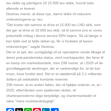
teu skibe og yderligere 10 15.000 teu skibe, hvoraf seks
allerede er leveret.
Destriau mener, at disse nye, større skibe vil reducere
omkostningerne pr. teu.
"Det koster det samme at drive et 15.000 teu LNG-skib, som
det gør at drive et 10.000 teu-skib, så til samme pris er vores
potentielle indtag i denne service 50% højere. Så så længe vi
kan fylde ved at fylde skibet op, får vi fordelen af ​​lavere
omkostninger," sagde Destriau
Det er et spil, der uundgåeligt vil se operatører vende tilbage til
deres præ-pandemiske status, med overkapacitet, der fører til
en kamp om markedsandele, men ZIM mener, at i 2025 vil de
grundlæggende ændringer, der er nødvendige for, at de kan
trives, have fundet sted. Det er et væddemål på 3,1 milliarder
dollars på selskabets kontante reserver.
ZIM mener, at en anden faktor, der vil hjælpe rederier, er, at i
2025, efterhånden som epidemien slutter, vil
charterperioderne stige betydeligt, og chartermarkedet vil
være "mere modstandsdygtigt"
Facebook
X
WhatsApp
Pinterest
LinkedIn
Share