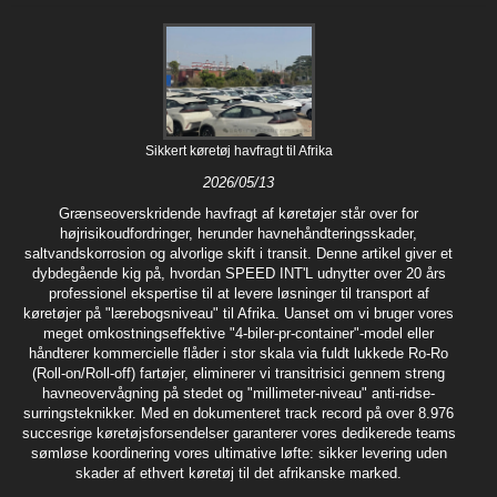
Sikkert køretøj havfragt til Afrika
2026/05/13
Grænseoverskridende havfragt af køretøjer står over for
højrisikoudfordringer, herunder havnehåndteringsskader,
saltvandskorrosion og alvorlige skift i transit. Denne artikel giver et
dybdegående kig på, hvordan SPEED INT'L udnytter over 20 års
professionel ekspertise til at levere løsninger til transport af
køretøjer på "lærebogsniveau" til Afrika. Uanset om vi bruger vores
meget omkostningseffektive "4-biler-pr-container"-model eller
håndterer kommercielle flåder i stor skala via fuldt lukkede Ro-Ro
(Roll-on/Roll-off) fartøjer, eliminerer vi transitrisici gennem streng
havneovervågning på stedet og "millimeter-niveau" anti-ridse-
surringsteknikker. Med en dokumenteret track record på over 8.976
succesrige køretøjsforsendelser garanterer vores dedikerede teams
sømløse koordinering vores ultimative løfte: sikker levering uden
skader af ethvert køretøj til det afrikanske marked.