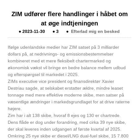
ZIM udfører flere handlinger i håbet om
at øge indtjeningen
●
2023-11-30
●
3
●
Efterlad mig en besked
Ifølge udenlandske medier har ZIM satset på 3 milliarder
dollars på, at nedrivnings- og emissionsbestemmelser
kombineret med et mere fleksibelt chartermarked og
økonomisk vækst vil bringe en bedre balance mellem udbud
og efterspørgsel til markedet i 2025.
ZIMs executive vice president og finansdirektør Xavier
Destriau sagde, at selskabet erstatter ældre, mindre leaset
tonnage med mere effektive moderne skibe, men satser på
væsentlige ændringer i markedsgrundlaget for at drive raterne
højere.
Zim har i alt 138 skibe, hvoraf 8 ejes og 130 er chartrede.
Dens flåde er dog under forandring, med cirka 39 nye skibe,
der skal leveres inden udgangen af ​​første kvartal af 2025.
Omkring 25 nye skibe er diesel/LNG dual-fuel skibe, 15 7.800