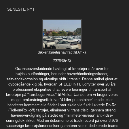
SENESTE NYT
Sikkert køretøj havfragt til Afrika
2026/05/13
Grænseoverskridende havfragt af køretøjer står over for
højrisikoudfordringer, herunder havnehåndteringsskader,
saltvandskorrosion og alvorlige skift i transit. Denne artikel giver et
dybdegående kig på, hvordan SPEED INT'L udnytter over 20 års
professionel ekspertise til at levere løsninger til transport af
køretøjer på "lærebogsniveau" til Afrika. Uanset om vi bruger vores
meget omkostningseffektive "4-biler-pr-container"-model eller
håndterer kommercielle flåder i stor skala via fuldt lukkede Ro-Ro
(Roll-on/Roll-off) fartøjer, eliminerer vi transitrisici gennem streng
havneovervågning på stedet og "millimeter-niveau" anti-ridse-
surringsteknikker. Med en dokumenteret track record på over 8.976
succesrige køretøjsforsendelser garanterer vores dedikerede teams