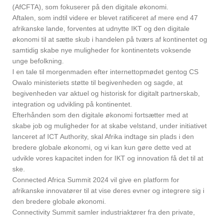
(AfCFTA), som fokuserer på den digitale økonomi.
Aftalen, som indtil videre er blevet ratificeret af mere end 47
afrikanske lande, forventes at udnytte IKT og den digitale
økonomi til at sætte skub i handelen på tværs af kontinentet og
samtidig skabe nye muligheder for kontinentets voksende
unge befolkning.
I en tale til morgenmaden efter internettopmødet gentog CS
Owalo ministeriets støtte til begivenheden og sagde, at
begivenheden var aktuel og historisk for digitalt partnerskab,
integration og udvikling på kontinentet.
Efterhånden som den digitale økonomi fortsætter med at
skabe job og muligheder for at skabe velstand, under initiativet
lanceret af ICT Authority, skal Afrika indtage sin plads i den
bredere globale økonomi, og vi kan kun gøre dette ved at
udvikle vores kapacitet inden for IKT og innovation få det til at
ske.
Connected Africa Summit 2024 vil give en platform for
afrikanske innovatører til at vise deres evner og integrere sig i
den bredere globale økonomi.
Connectivity Summit samler industriaktører fra den private,